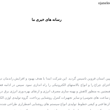
ojanel
رسانه های خبری ما
کترونیک آزما در سال 1385 در شهرک صنعتی کاسپین استان قزوین تاسیس گردید. این شرکت ابتدا با هدف بهبود و افزایش 
جزای چراغ را و انواع بالاستهای الکترونیکی را راه اندازی نمود. سپس در ادامه ف
 همچنین به منظور کاهش و بهینه سازی مصرف انرژی و ارتقای بهره وری انرژی برق د
 ساعت های نجومی) و سایر تجهیزات کنترل روشنایی پرداخت. گروه تولیدی اوژن الکتر
 ارتقا فنی و کیفی خطوط تولیدی انواع سیستم های روشنایی اضطراری طراحی شده م