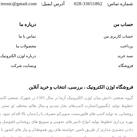
|
شماره تماس:
33651862-028
آدرس ایمیل:
ectronic@gmail.com
حساب من
درباره ما
حساب کاربری من
تماس با ما
پرداخت
محصولات ما
سبد خرید
درباره اوژن الکترونیک
فروشگاه
وبسایت شرکت
فروشگاه اوژن الکترونیک ، بررسی، انتخاب و خرید آنلاین
گروه صنعتی دانش بنیان اوژن ال
خطوط تولید ایگنیتور(استارت لامپ‌های بخار سدیم و متال هالید مختلف )و تستر ا
روشنایی به تولید لامپ های فلئورسنت سوپرکم مصرف با راندمان بالا اقدام نمود.
بهره برداری خطوط تولید انواع تایمر های نجومی و سوییچ های روشنایی (فتوسل و
دادن مشتری مداری از طریق تامین خواسته های روز هموطنان و نیاز های کشور با